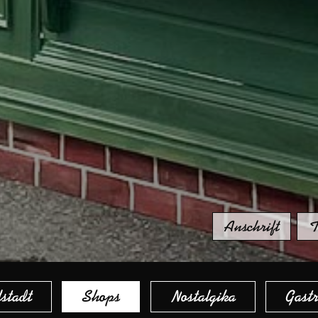
Anschrift
T
stadt
Shops
Nostalgika
Gast